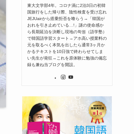
東大文学部4年。コロナ渦に2泊3日の初韓
国旅行をした帰り際、陰性検査を受け忘れ
JEJUairから搭乗拒否を喰らう→「韓国が
おれを引き止めている…!」謎の使命感か
ら長期延泊を決断し現地の학원（語学塾）
で韓国語学習スタート→アホ高い授業料の
元を取るべく本気を出したら通常3ヶ月か
かるテキストを10日強で終わらせてしま
い先生が発狂→これを原体験に勉強の備忘
録も兼ね当ブログを開設。