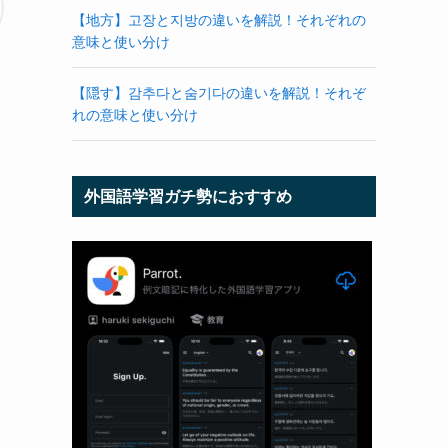
【地方】고장と지방の違いを解説！それぞれの
意味と使い分け
【隠す】감추다と숨기다の違いを解説！それぞ
れの意味と使い分け
外国語学習ガチ勢におすすめ