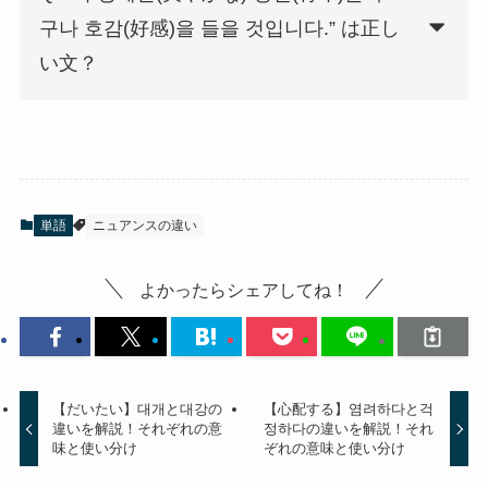
구나 호감(好感)을 들을 것입니다.” は正し
い文？
単語
ニュアンスの違い
よかったらシェアしてね！
【だいたい】대개と대강の
【心配する】염려하다と걱
違いを解説！それぞれの意
정하다の違いを解説！それ
味と使い分け
ぞれの意味と使い分け