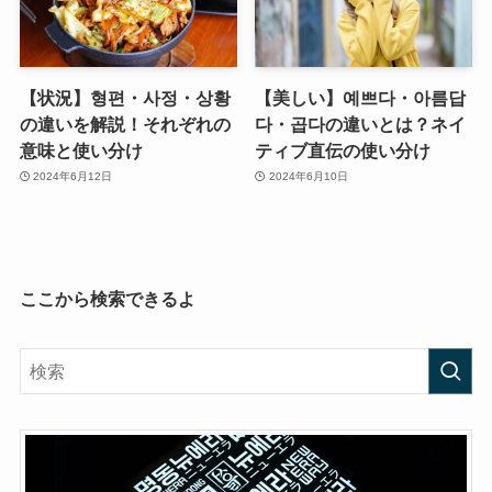
【状況】형편・사정・상황
【美しい】예쁘다・아름답
の違いを解説！それぞれの
다・곱다の違いとは？ネイ
意味と使い分け
ティブ直伝の使い分け
2024年6月12日
2024年6月10日
ここから検索できるよ