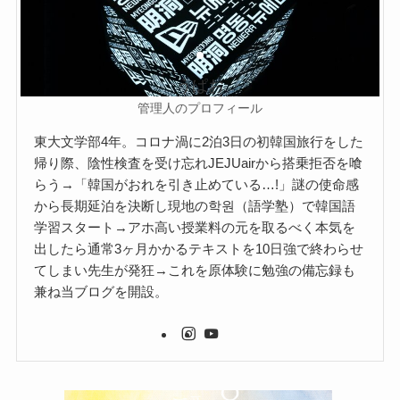
うぱお
管理人のプロフィール
東大文学部4年。コロナ渦に2泊3日の初韓国旅行をした
帰り際、陰性検査を受け忘れJEJUairから搭乗拒否を喰
らう→「韓国がおれを引き止めている…!」謎の使命感
から長期延泊を決断し現地の학원（語学塾）で韓国語
学習スタート→アホ高い授業料の元を取るべく本気を
出したら通常3ヶ月かかるテキストを10日強で終わらせ
てしまい先生が発狂→これを原体験に勉強の備忘録も
兼ね当ブログを開設。